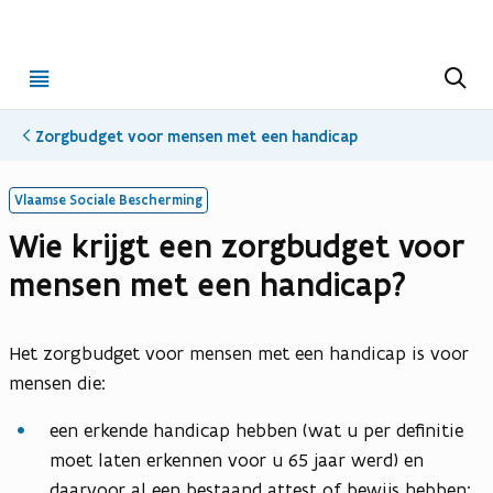
Open
Z
o
menu
e
k
Zorgbudget voor mensen met een handicap
e
n
Vlaamse Sociale Bescherming
Wie krijgt een zorgbudget voor
mensen met een handicap?
Het zorgbudget voor mensen met een handicap is voor
mensen die:
een erkende handicap hebben (wat u per definitie
moet laten erkennen voor u 65 jaar werd) en
daarvoor al een bestaand attest of bewijs hebben;