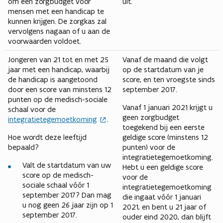
om een zorgbudget voor
uit.
mensen met een handicap te
kunnen krijgen. De zorgkas zal
vervolgens nagaan of u aan de
voorwaarden voldoet.
Jongeren van 21 tot en met 25
Vanaf de maand die volgt
jaar met een handicap, waarbij
op de startdatum van je
de handicap is aangetoond
score, en ten vroegste sinds
door een score van minstens 12
september 2017.
punten op de medisch-sociale
Vanaf 1 januari 2021 krijgt u
schaal voor de
geen zorgbudget
integratietegemoetkoming
.
toegekend bij een eerste
Hoe wordt deze leeftijd
geldige score (minstens 12
bepaald?
punten) voor de
integratietegemoetkoming.
Valt de startdatum van uw
Hebt u een geldige score
score op de medisch-
voor de
sociale schaal vóór 1
integratietegemoetkoming
september 2017? Dan mag
die ingaat vóór 1 januari
u nog geen 26 jaar zijn op 1
2021, en bent u 21 jaar of
september 2017.
ouder eind 2020, dan blijft