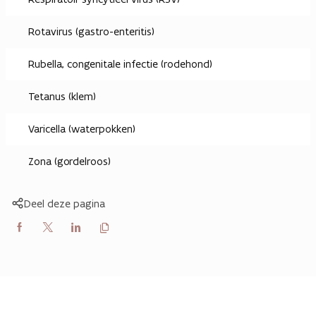
Rotavirus (gastro-enteritis)
Rubella, congenitale infectie (rodehond)
Tetanus (klem)
Varicella (waterpokken)
Zona (gordelroos)
Deel deze pagina
Kopieer
Delen
Delen
Delen
link
naar
op
op
op
klembord
Facebook
X
LinkedIn
(Twitter)