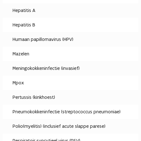
Hepatitis A
Hepatitis B
Humaan papillomavirus (HPV)
Mazelen
Meningokokkeninfectie (invasief)
Mpox
Pertussis (kinkhoest)
Pneumokokkeninfectie (streptococcus pneumoniae)
Polio(myelitis) (inclusief acute slappe parese)
Respiratoir syncytieel virus (RSV)