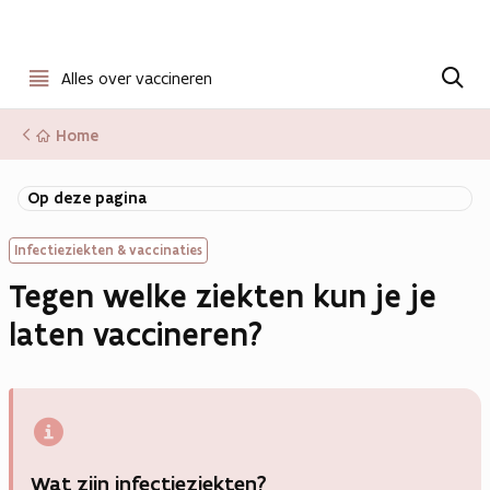
Open
Z
o
Alles over vaccineren
menu
e
k
Home
e
n
Op deze pagina
Infectieziekten & vaccinaties
Tegen welke ziekten kun je je
laten vaccineren?
Wat zijn infectieziekten?