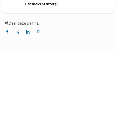
Gehandicaptenzorg
Deel deze pagina
Kopieer
Delen
Delen
Delen
link
naar
op
op
op
klembord
Facebook
X
LinkedIn
(Twitter)