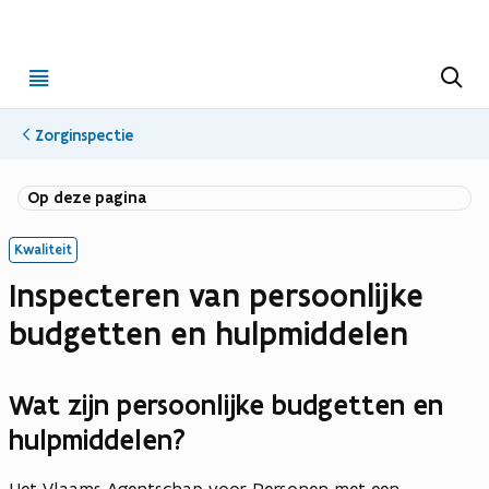
Open
Z
o
menu
e
k
Zorginspectie
e
n
p
p
Op deze pagina
d
d
f
f
Kwaliteit
b
b
Inspecteren van persoonlijke
e
e
s
s
budgetten en hulpmiddelen
t
t
a
a
Wat zijn persoonlijke budgetten en
n
n
hulpmiddelen?
d
d