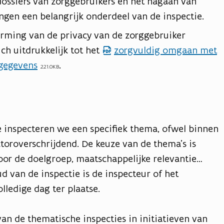
ossiers van zorggebruikers en het nagaan van
ngen een belangrijk onderdeel van de inspectie.
erming van de privacy van de zorggebruiker
ch uitdrukkelijk tot het
zorgvuldig omgaan met
p
gegevens
.
d
221.0KB
f
b
e
s
e inspecteren we een specifiek thema, ofwel binnen
t
toroverschrijdend. De keuze van de thema’s is
a
voor de doelgroep, maatschappelijke relevantie…
n
d van de inspectie is de inspecteur of het
d
lledige dag ter plaatse.
an de thematische inspecties in initiatieven van