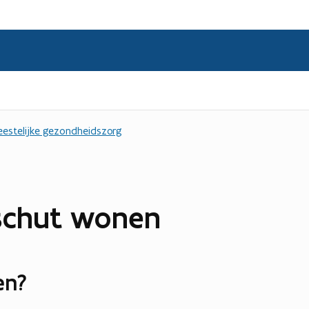
geestelijke gezondheidszorg
eschut wonen
en?